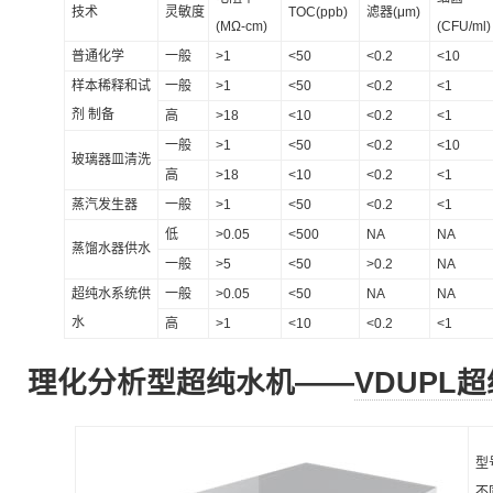
技术
灵敏度
TOC(ppb)
滤器(μm)
(MΩ-cm)
(CFU/ml)
普通化学
一般
>1
<50
<0.2
<10
样本稀释和试
一般
>1
<50
<0.2
<1
剂 制备
高
>18
<10
<0.2
<1
一般
>1
<50
<0.2
<10
玻璃器皿清洗
高
>18
<10
<0.2
<1
蒸汽发生器
一般
>1
<50
<0.2
<1
低
>0.05
<500
NA
NA
蒸馏水器供水
一般
>5
<50
>0.2
NA
超纯水系统供
一般
>0.05
<50
NA
NA
水
高
>1
<10
<0.2
<1
理化分析型超纯水机——
VDUPL
型
不